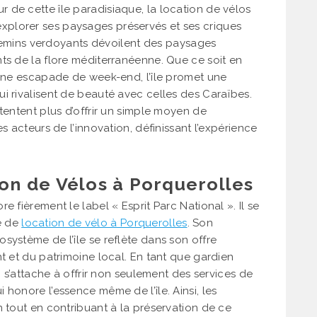
 de cette île paradisiaque, la location de vélos
plorer ses paysages préservés et ses criques
 chemins verdoyants dévoilent des paysages
ts de la flore méditerranéenne. Que ce soit en
’une escapade de week-end, l’île promet une
i rivalisent de beauté avec celles des Caraïbes.
tentent plus d’offrir un simple moyen de
s acteurs de l’innovation, définissant l’expérience
ion de Vélos à Porquerolles
e fièrement le label « Esprit Parc National ». Il se
e de
location de vélo à Porquerolles
. Son
système de l’île se reflète dans son offre
t et du patrimoine local. En tant que gardien
n s’attache à offrir non seulement des services de
honore l’essence même de l’île. Ainsi, les
n tout en contribuant à la préservation de ce