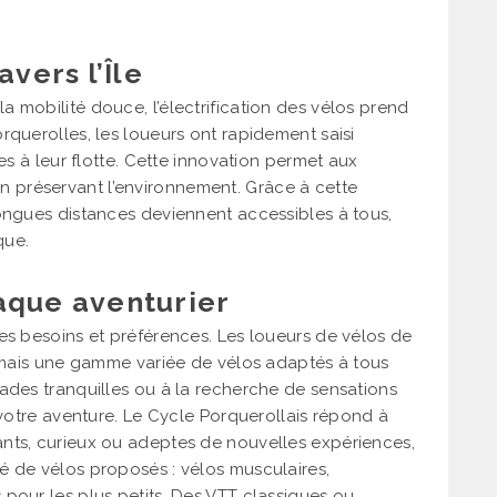
avers l’Île
 mobilité douce, l’électrification des vélos prend
rquerolles, les loueurs ont rapidement saisi
es à leur flotte. Cette innovation permet aux
t en préservant l’environnement. Grâce à cette
longues distances deviennent accessibles à tous,
que.
aque aventurier
es besoins et préférences. Les loueurs de vélos de
ormais une gamme variée de vélos adaptés à tous
ades tranquilles ou à la recherche de sensations
 votre aventure. Le Cycle Porquerollais répond à
nts, curieux ou adeptes de nouvelles expériences,
é de vélos proposés : vélos musculaires,
pour les plus petits. Des VTT classiques ou