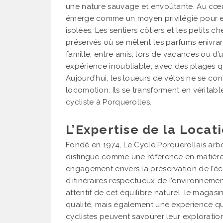
une nature sauvage et envoûtante. Au cœur
émerge comme un moyen privilégié pour ex
isolées. Les sentiers côtiers et les petits
préservés où se mêlent les parfums enivran
famille, entre amis, lors de vacances ou d
expérience inoubliable, avec des plages qu
Aujourd’hui, les loueurs de vélos ne se con
locomotion. Ils se transforment en véritable
cycliste à Porquerolles.
L’Expertise de la Locat
Fondé en 1974, Le Cycle Porquerollais arbor
distingue comme une référence en matièr
engagement envers la préservation de l’éco
d’itinéraires respectueux de l’environnemen
attentif de cet équilibre naturel, le magasi
qualité, mais également une expérience qui 
cyclistes peuvent savourer leur exploratio