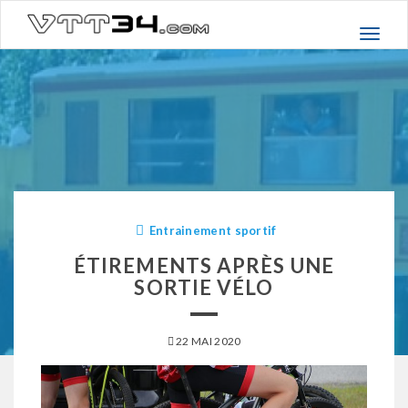
Basc
la
navig
Entrainement sportif
ÉTIREMENTS APRÈS UNE
SORTIE VÉLO
22 MAI 2020